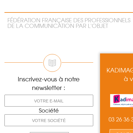
FÉDÉRATION FRANÇAISE DES PROFESSIONNELS
DE LA COMMUNICATION PAR L'OBJET
KADIMAGE
à v
Inscrivez-vous à notre
newsletter :
Société
03 26 36 