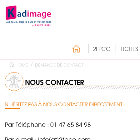
2FPCO
FICHES
HOME
DEMANDE DE CONTACT
NOUS CONTACTER
N'HÉSITEZ PAS À NOUS CONTACTER DIRECTEMENT :
Par Téléphone : 01 47 65 84 98
Par e-mail : info[at]2fpco.com