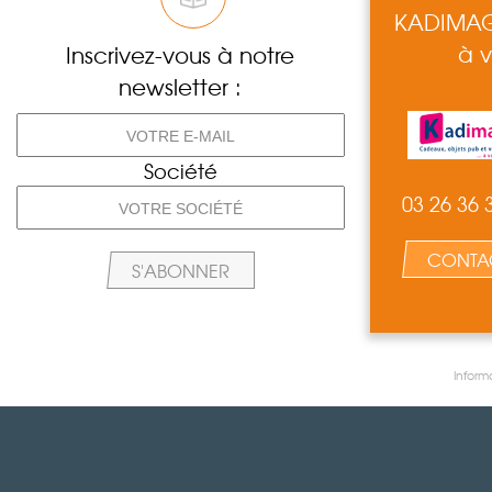
KADIMAGE
à v
Inscrivez-vous à notre
newsletter :
Société
03 26 36 
CONTA
Inform