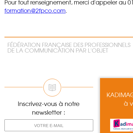
Pour tout renseignement, merci d'appeler au 01
formation@2fpco.com
.
FÉDÉRATION FRANÇAISE DES PROFESSIONNELS
DE LA COMMUNICATION PAR L'OBJET
KADIMAGE
à v
Inscrivez-vous à notre
newsletter :