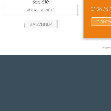
Société
03 26 36 
CONTA
Inform